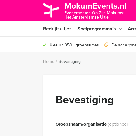
MokumEvents.nl
Evenementen Op Zijn Mokums;
Hèt Amsterdamse Uitje
Bedrijfsuitjes
Spelprogramma’s
Arr
Kies uit 350+ groepsuitjes
De scherpst
Home
/
Bevestiging
Bevestiging
Groepsnaam/organisatie
(optioneel)