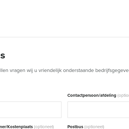
ns
llen vragen wij u vriendelijk onderstaande bedrijfsgegeven
Contactpersoon/afdeling
(optio
er/Kostenplaats
(optioneel)
Postbus
(optioneel)