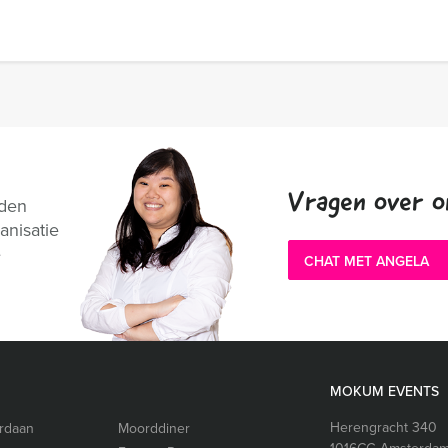
Vragen over o
nden
anisatie
e
CHAT MET ANGELA
MOKUM EVENTS
Herengracht 340
ordaan
Moorddiner