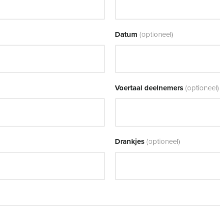
Datum
(optioneel)
Voertaal deelnemers
(optioneel)
Drankjes
(optioneel)