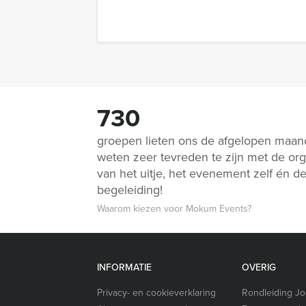
730
groepen lieten ons de afgelopen maa
weten zeer tevreden te zijn met de org
van het uitje, het evenement zelf én d
begeleiding!
Waarom kiezen voor Mokum Events?
INFORMATIE
OVERIG
Privacy- en cookieverklaring
Rondleiding J