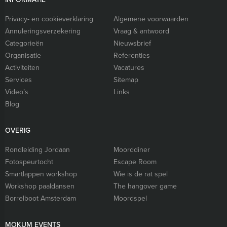
Privacy- en cookieverklaring
Algemene voorwaarden
Annuleringsverzekering
Vraag & antwoord
Categorieën
Nieuwsbrief
Organisatie
Referenties
Activiteiten
Vacatures
Services
Sitemap
Video’s
Links
Blog
OVERIG
Rondleiding Jordaan
Moorddiner
Fotospeurtocht
Escape Room
Smartlappen workshop
Wie is de rat spel
Workshop paaldansen
The hangover game
Borrelboot Amsterdam
Moordspel
MOKUM EVENTS