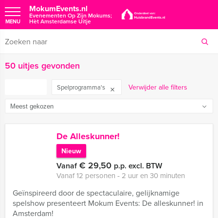
MokumEvents.nl
Evenementen Op Zijn Mokums;
Hèt Amsterdamse Uitje
MENU
50 uitjes gevonden
FILTER
Verwijder alle filters
Spelprogramma's
De Alleskunner!
Nieuw
€ 29,50
Vanaf
p.p. excl. BTW
Vanaf 12 personen ‐ 2 uur en 30 minuten
Geïnspireerd door de spectaculaire, gelijknamige
spelshow presenteert Mokum Events: De alleskunner! in
Amsterdam!