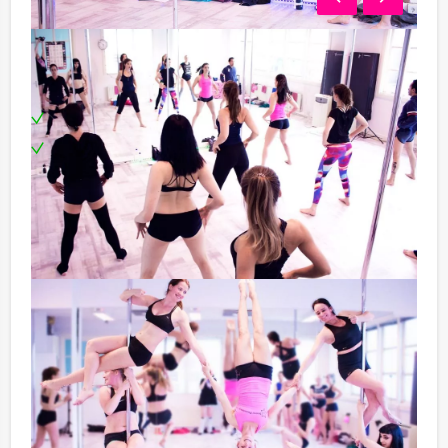
Deze paaldans workshop Amsterdam is
inclusief:
Enthousiaste begeleiding
Te boeken op uw gewenste dag en tijdstip!
De workshop is te boeken op iedere gewenste dag en
op elk tijdstip! De workshops paaldansen Amsterdam
van Mokum Events kunnen in het Nederlands
gehouden worden, maar ook in het Engels.
Kom je niet aan het minimale aantal deelnemers voor
deze workshop paaldansen Amsterdam? Als je bereid
bent voor het minimale aantal te betalen, kun je ook
gewoon voor minder personen boeken! Heb je nog
vragen over deze workshop in Amsterdam of wil je
uitgebreide informatie opvragen? Neem dan contact op