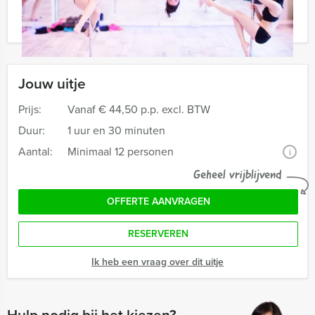
met onze klantenservice óf vraag een vrijblijvende
offerte aan.
Jouw uitje
Prijs:
Vanaf
€ 44,50 p.p. excl. BTW
Duur:
1 uur en 30 minuten
Aantal:
Minimaal 12 personen
i
Geheel vrijblijvend
OFFERTE AANVRAGEN
RESERVEREN
Ik heb een vraag over dit uitje
Hulp nodig bij het kiezen?