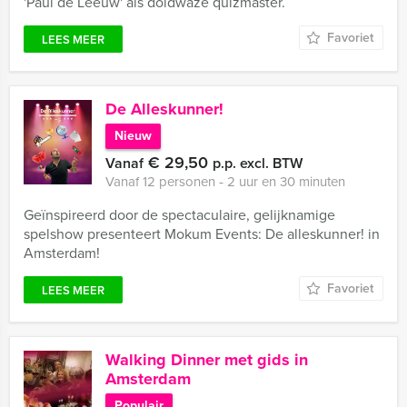
'Paul de Leeuw' als doldwaze quizmaster.
Favoriet
LEES MEER
De Alleskunner!
Nieuw
€ 29,50
Vanaf
p.p. excl. BTW
Vanaf 12 personen ‐ 2 uur en 30 minuten
Geïnspireerd door de spectaculaire, gelijknamige
spelshow presenteert Mokum Events: De alleskunner! in
Amsterdam!
Favoriet
LEES MEER
Walking Dinner met gids in
Amsterdam
Populair