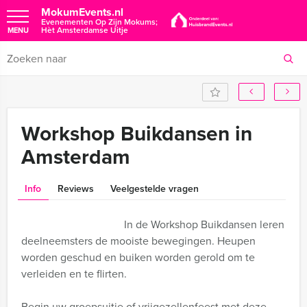
MokumEvents.nl
Evenementen Op Zijn Mokums;
Hèt Amsterdamse Uitje
MENU
Workshop Buikdansen in
Amsterdam
Info
Reviews
Veelgestelde vragen
In de Workshop Buikdansen leren
deelneemsters de mooiste bewegingen. Heupen
worden geschud en buiken worden gerold om te
verleiden en te flirten.
Begin uw groepsuitje of vrijgezellenfeest met deze