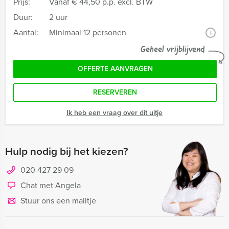
Prijs:
Vanaf
€ 44,50 p.p. excl. BTW
Duur:
2 uur
Aantal:
Minimaal 12 personen
i
Geheel vrijblijvend
OFFERTE AANVRAGEN
RESERVEREN
Ik heb een vraag over dit uitje
Hulp nodig bij het kiezen?
020 427 29 09
Chat met Angela
Stuur ons een mailtje