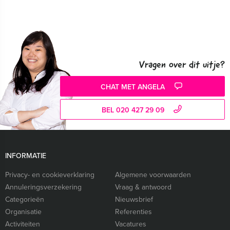
Vragen over dit uitje?
CHAT MET ANGELA
BEL 020 427 29 09
INFORMATIE
Privacy- en cookieverklaring
Algemene voorwaarden
Annuleringsverzekering
Vraag & antwoord
Categorieën
Nieuwsbrief
Organisatie
Referenties
Activiteiten
Vacatures