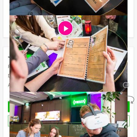
Afhankelijk van het minimaal aantal deelnemers
berekenen wij de minimale prijs voor dit arrangement.
U kunt altijd voor minder personen boeken als u bereid
bent om de minimale prijs te betalen.
Jouw uitje
Prijs:
Vanaf
€ 57,50 p.p. excl. BTW
Duur:
3 uur
Aantal:
Minimaal 12 personen
i
Geheel vrijblijvend
OFFERTE AANVRAGEN
RESERVEREN
Ik heb een vraag over dit uitje