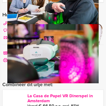
Hulp nodig bij het kiezen?
020 427 29 09
Chat met Angela
Stuur ons een mailtje
Bel mij terug
Bekijk printbare versie
Combineer dit uitje met:
La Casa de Papel VR Dinerspel in
Amsterdam
€ 66,50
Vanaf
p.p. excl. BTW