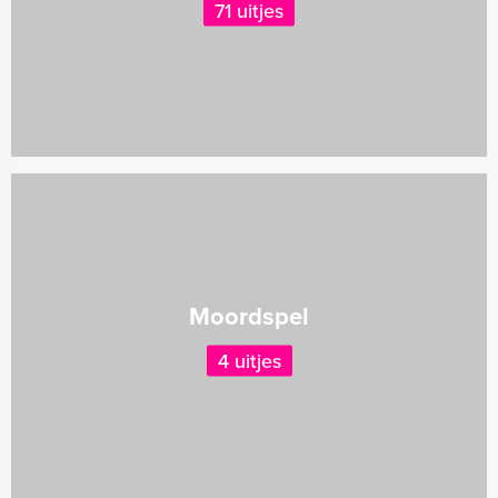
71 uitjes
Moordspel
4 uitjes