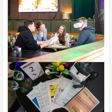
Inclusief:
Professionele begeleiding
Moderne VR-brillen
Uitgebreide lunch
Leuke prijs voor het winnende team
Te boeken op uw gewenste dag en tijdstip!
Tip!
Niet telkens uw knip hoeven trekken om uw drankje af
te rekenen? Voor
€ 13,50 per persoon per uur (excl. BTW) kunt u
gebruikmaken van het drankarrangement, waarbij u
onbeperkt kunt genieten van bier, fris, huiswijn, koffie
en thee. En… zo komt u ook achteraf niet voor
verrassingen te staan!