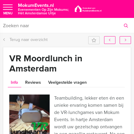
MokumEvents.nl
Evenementen Op Zijn Mokums;
Hèt Amsterdamse Uitje
MENU
Terug naar overzicht
VR Moordlunch in
Amsterdam
Info
Reviews
Veelgestelde vragen
Teambuilding, lekker eten én een
unieke ervaring komen samen bij
de VR-lunchgames van Mokum
Events. In hartje Amsterdam
wordt uw gezelschap ontvangen
in een gezellig restaurant. Na een