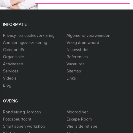
INFORMATIE
Privacy- en cookieverklaring
Algemene voorwaarden
Annuleringsverzekering
Vraag & antwoord
Categorieën
Nieuwsbrief
Organisatie
Referenties
Activiteiten
Vacatures
Services
Sitemap
Video’s
Links
Blog
OVERIG
Rondleiding Jordaan
Moorddiner
Fotospeurtocht
Escape Room
Smartlappen workshop
Wie is de rat spel