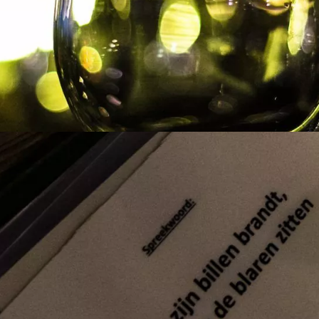
e in Amsterdam op de step
 uur
en doe mee met de uitdagende City Adventure van Mokum Events.
sreis door Amsterdam. De tablet ...