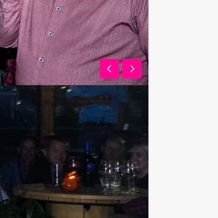
he onderdeel ‘Nederlandse sporters
 finale. Wie mag zich kronen tot de