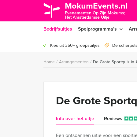
MokumEvents.nl
Evenementen Op Zijn Mokums;
Hèt Amsterdamse Uitje
Bedrijfsuitjes
Spelprogramma’s
Arr
Kies uit 350+ groepsuitjes
De scherpst
Home
/
Arrangementen
/
De Grote Sportquiz in
De Grote Sport
Info over het uitje
Reviews
Een ontspannen uitje voor een sporti