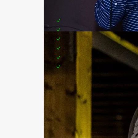
Inclusief:
Een enthousiaste quizmaster
Een Powerpointpresentatie
Geluidsfragmenten
Oranje-attributen
Een prijs voor de winnaar
Te boeken op uw gewenste dag en
Tip:
Uiteraard is dit uitje uitstekend te c
combineren met andere speleveneme
Komt u niet aan het minimale aantal 
personen boeken!