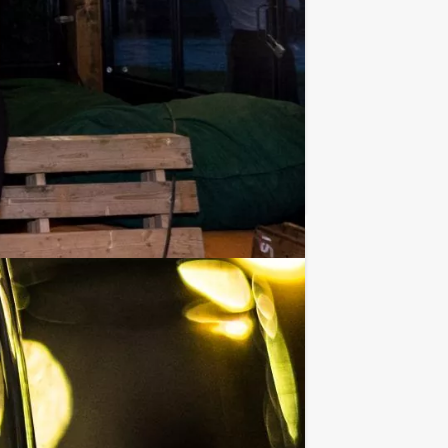
€ 22,50
Vanaf
p.p. excl. BTW
rijders nu ook naar Amsterdam toe. Wij
Favoriet
€ 22,50
Vanaf
p.p. excl. BTW
dam, gebaseerd op BNN's tv-programma.
Favoriet