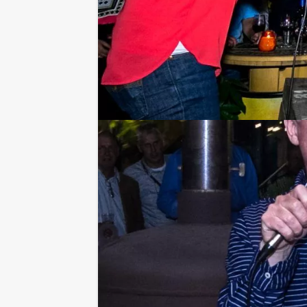
Om de sfeer te verhogen hebben we n
raden’ en ook de ronde ‘petje op, petj
Het beste team zal uiteindelijk onder
enige echte sportkenner van het geze