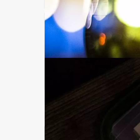
City Adventur
Vanaf 12 personen ‐ 3
Spring op de step 
jullie op ontdekking
LEES MEER
Gerelateerde categorieën