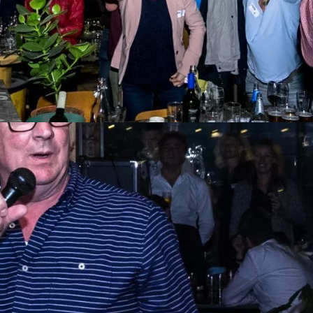
og enkele andere rondes bedacht. Wat dacht u van het hilarisc
e af’ mag natuurlijk niet ontbreken.
ling strijden om de felbegeerde hoofdprijs in een bloedstollende
lschap?!