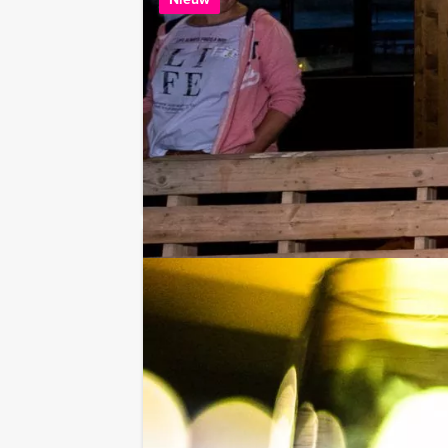
Flikken Amste
Vanaf 12 personen ‐ 2
Na het succes van F
van Mokum Events h
LEES MEER
Crazy 88 in A
Vanaf 12 personen ‐ 2
Mokum Events' Craz
Klaar voor de stad?
LEES MEER