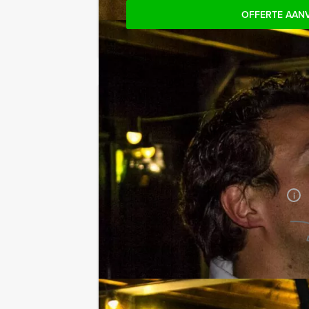
OFFERTE AAN
Jouw uitje
Prijs:
Vanaf
€ 27,50 p.p. excl.
BTW
Duur:
2 uur
Aantal:
Minimaal 12 personen
i
Geheel vrijblijvend
OFFERTE AANVRAGEN
RESERVEREN