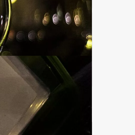
€ 32,50
Vanaf
p.p. excl. BTW
 Met deze digitale speurtocht gaan
Favoriet