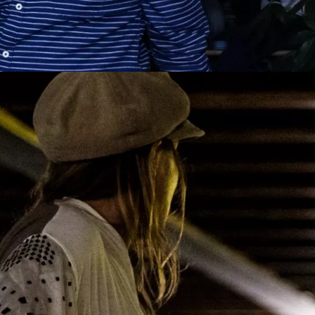
 tijdstip
ombineren met een heerlijke lunch vooraf of een uitgebreid diner n
nten.
deelnemers? Als u bereid bent voor het minimale aantal te betal