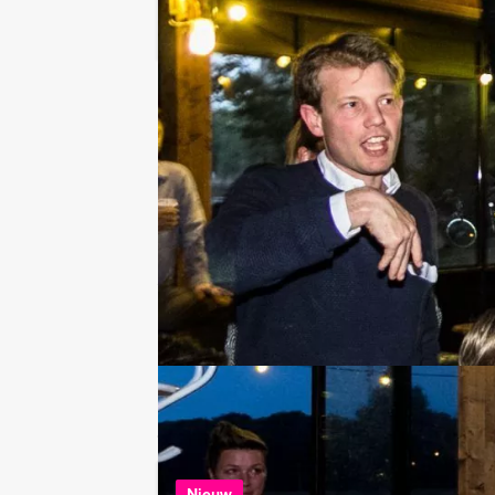
Ik heb een vraag over dit uitje
Hulp nodig bij het
kiezen?
020 427 29 09
Chat met Angela
Stuur ons een mailtje
Bel mij terug
Bekijk printbare versie
Combineer dit uitje met:
Nieuw