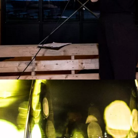
rdam
 uur en 30 minuten
likken Maastricht en Flikken Rotterdam komen deze misdaadbest
ebben een interessante moordzaak ...
msterdam
 uur en 30 minuten
y 88 is een doorgedraaid, spannend en komisch spel in Amster