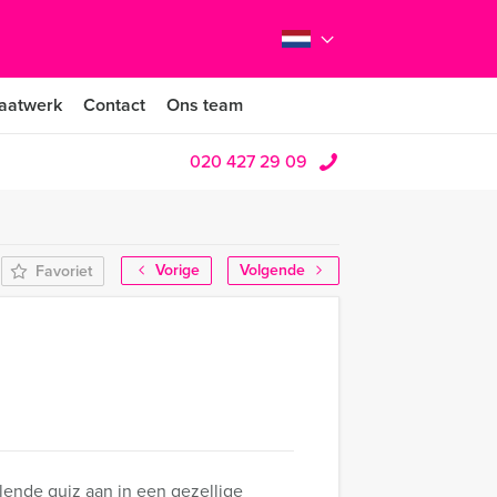
aatwerk
Contact
Ons team
020 427 29 09
Vorige
Volgende
Favoriet
lende quiz aan in een gezellige