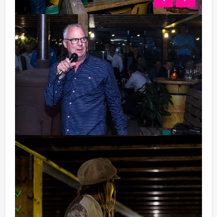
Uw gezelschap wordt verdeeld in gelijke groepen
waarna de quiz kan beginnen. We bouwen de show
rustig op met enkele muzikale kennisvragen.
Vervolgens voeren we het tempo op en laten we
enkele tophits van vroeger en nu uit de speakers
knallen. Welk team heeft het beste reactievermogen
en hangt als eerste aan de bel?
Geniet van Amsterdam, het water, de lekkerste hapjes
en drankjes en de muzieknummers van vroeger en nu
die we ten gehore brengen! Meezingen is verplicht!
Inclusief:
Privéboot en schipper
Enthousiaste quizmaster