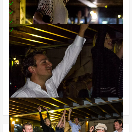
Onbeperkt bier, fris en huiswijn
Luxe nootjes en roomboterkoekjes
Prijsje voor het winnende team
Te boeken op uw gewenste dag en tijdstip!
Wilt u uw eigen Amsterdamse Grachten Cruise
samenstellen? U kunt onze boten ook zonder
vaararrangement huren, inclusief schipper! U weet:
weinig is onmogelijk! Informeer naar de
mogelijkheden.
Komt u niet aan het minimale aantal deelnemers voor
dit uitje? Als u bereid bent voor het minimale aantal te
betalen, kunt u ook gewoon voor minder personen
boeken!