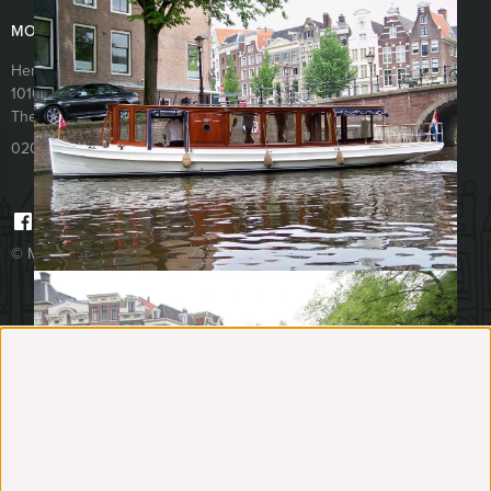
MOKUM EVENTS
Herengracht 340
1016CG
Amsterdam
The Netherlands
020 427 29 09
© Mokum Events 2026