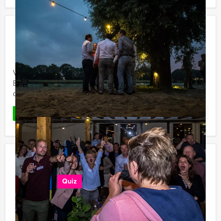
Borrelboot in Amsterdam
€ 46,50
Vanaf
p.p. excl. BTW
Vanaf 15 personen ‐ 1 uur en 30 minuten
Voor de borrelcruise stapt u bij Mokum Events'
Borrelboot aan boord, voor een gezellige borrelvaart
door Amsterdam en de mooiste plekjes van Mokum.
Favoriet
LEES MEER
Varend Ik Hou van Holland Spel in
Amsterdam
Quiz
€ 64,50
Vanaf
p.p. excl. BTW
Vanaf 25 personen ‐ 1 uur en 30 minuten