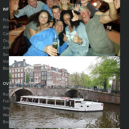
INFORMATIE
Privacy- en cookieverklaring
Algemene voorwaarden
Annuleringsverzekering
Vraag & antwoord
Categorieën
Nieuwsbrief
Organisatie
Referenties
Activiteiten
Vacatures
Services
Sitemap
Video’s
Links
Blog
OVERIG
Rondleiding Jordaan
Moorddiner
Fotospeurtocht
Escape Room
Smartlappen workshop
Wie is de rat spel
Workshop paaldansen
The hangover game
Borrelboot Amsterdam
Moordspel