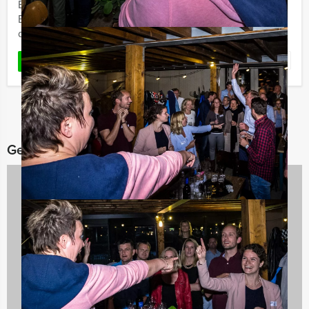
Beleef het 'varend Ik hou van Holland spel van Mokum
Events in Amsterdam. Je wordt welkom geheten door
de schipper én onze Ik Hou Van Holland presentator.
Favoriet
LEES MEER
Gerelateerde categorieën
Quizzes
16 uitjes