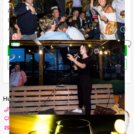
Jouw uitje
Prijs:
Vanaf
€ 64,50 p.p. excl. BTW
Duur:
1 uur en 30 minuten
Aantal:
Minimaal 25 personen
i
Geheel vrijblijvend
OFFERTE AANVRAGEN
RESERVEREN
Ik heb een vraag over dit uitje
Hulp nodig bij het kiezen?
020 427 29 09
Chat met Angela
Stuur ons een mailtje