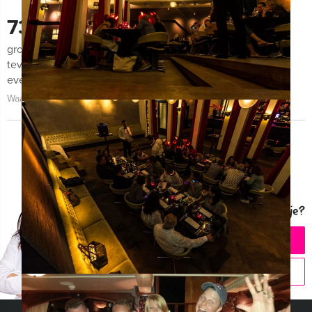
730
groepen lieten ons de afgelopen maanden weten zeer
tevreden te zijn met de organisatie van het uitje, het
evenement zelf én de begeleiding!
Waarom kiezen voor Mokum Events?
Vragen over dit uitje?
CHAT MET ANGELA
BEL 020 427 29 09