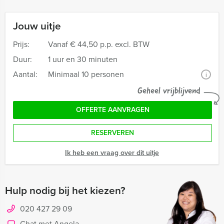
Jouw uitje
Prijs:
Vanaf
€ 44,50 p.p. excl. BTW
Duur:
1 uur en 30 minuten
Aantal:
Minimaal 10 personen
i
Geheel vrijblijvend
OFFERTE AANVRAGEN
RESERVEREN
Ik heb een vraag over dit uitje
Hulp nodig bij het kiezen?
020 427 29 09
Chat met Angela