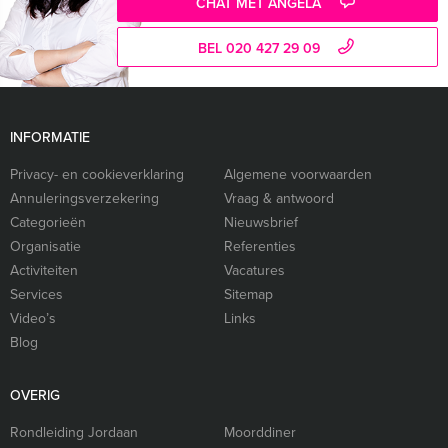
CHAT MET ANGELA
BEL 020 427 29 09
INFORMATIE
Privacy- en cookieverklaring
Algemene voorwaarden
Annuleringsverzekering
Vraag & antwoord
Categorieën
Nieuwsbrief
Organisatie
Referenties
Activiteiten
Vacatures
Services
Sitemap
Video’s
Links
Blog
OVERIG
Rondleiding Jordaan
Moorddiner