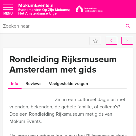
MokumEvents.nl
Evenementen Op Zijn Mokums;
Hèt Amsterdamse Uitje
MENU
Rondleiding Rijksmuseum
Amsterdam met gids
Info
Reviews
Veelgestelde vragen
Zin in een cultureel dagje uit met
vrienden, bekenden, de gehele familie, of collega's?
Doe een Rondleiding Rijksmuseum met gids van
Mokum Events.
Na jaren van verbouwing kunt u het Rijksmuseum sinds