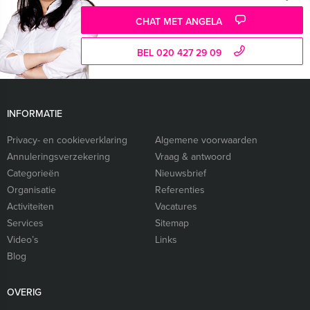
CHAT MET ANGELA
BEL 020 427 29 09
INFORMATIE
Privacy- en cookieverklaring
Algemene voorwaarden
Annuleringsverzekering
Vraag & antwoord
Categorieën
Nieuwsbrief
Organisatie
Referenties
Activiteiten
Vacatures
Services
Sitemap
Video’s
Links
Blog
OVERIG