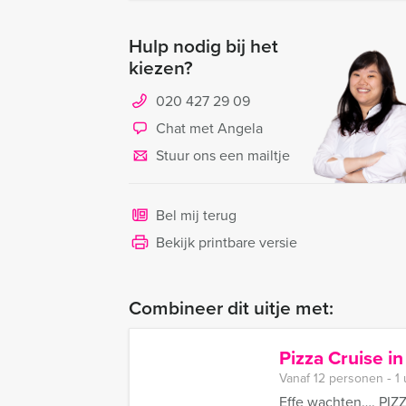
Hulp nodig bij het
kiezen?
020 427 29 09
Chat met Angela
Stuur ons een mailtje
Bel mij terug
Bekijk printbare versie
Combineer dit uitje met:
Pizza Cruise 
Vanaf 12 personen ‐ 1
Effe wachten…. PIZZ