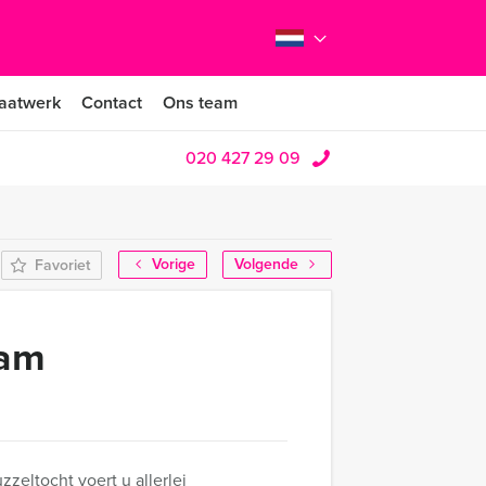
aatwerk
Contact
Ons team
020 427 29 09
Vorige
Volgende
Favoriet
dam
eltocht voert u allerlei