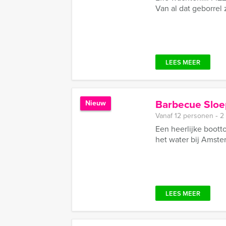
Van al dat geborrel z
LEES MEER
Barbecue Sloe
Nieuw
Vanaf 12 personen ‐ 2
Een heerlijke boott
het water bij Amste
LEES MEER