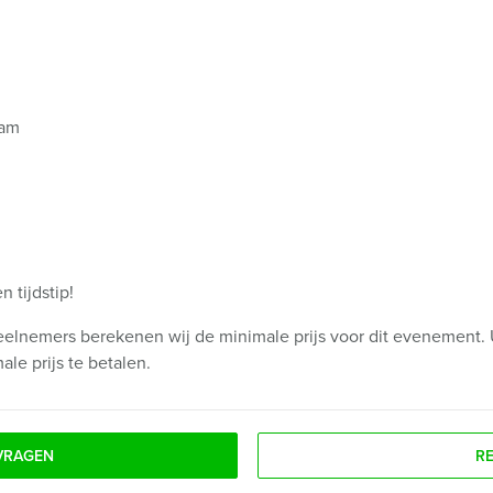
eam
 tijdstip!
eelnemers berekenen wij de minimale prijs voor dit evenement. 
le prijs te betalen.
VRAGEN
R