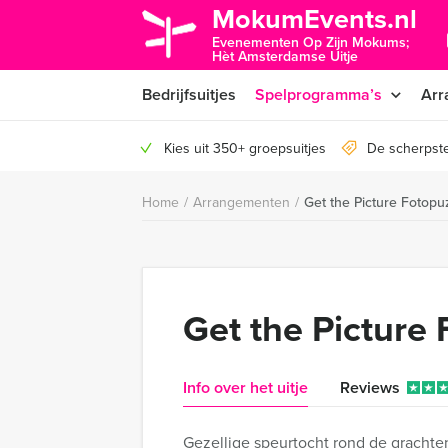
MokumEvents.nl
Evenementen Op Zijn Mokums;
Hèt Amsterdamse Uitje
Bedrijfsuitjes
Spelprogramma’s
Arr
Kies uit 350+ groepsuitjes
De scherpst
Home
/
Arrangementen
/
Get the Picture Fotopu
Get the Picture
Info over het uitje
Reviews
Gezellige speurtocht rond de grachte