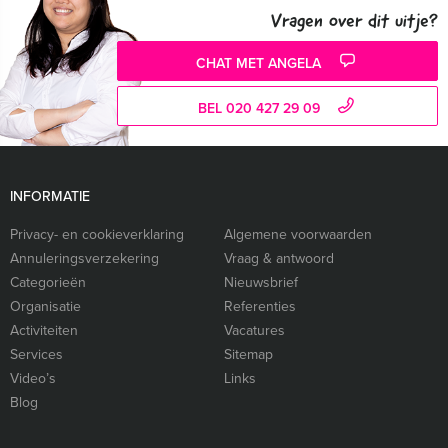
Vragen over dit uitje?
CHAT MET ANGELA
BEL 020 427 29 09
INFORMATIE
Privacy- en cookieverklaring
Algemene voorwaarden
Annuleringsverzekering
Vraag & antwoord
Categorieën
Nieuwsbrief
Organisatie
Referenties
Activiteiten
Vacatures
Services
Sitemap
Video’s
Links
Blog