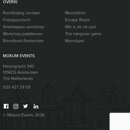
OVERIG
Rondleiding Jordaan
Moorddiner
Fotospeurtocht
Escape Room
Smartlappen workshop
Wie is de rat spel
Workshop paaldansen
The hangover game
Borrelboot Amsterdam
Moordspel
MOKUM EVENTS
Herengracht 340
1016CG
Amsterdam
The Netherlands
020 427 29 09
© Mokum Events 2026