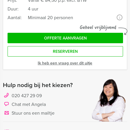
Prijs:
Vanaf
€ 84,50 p.p. excl. BTW
Duur:
4 uur
Aantal:
Minimaal 20 personen
i
Geheel vrijblijvend
OFFERTE AANVRAGEN
RESERVEREN
Ik heb een vraag over dit uitje
Hulp nodig bij het kiezen?
020 427 29 09
Chat met Angela
Stuur ons een mailtje