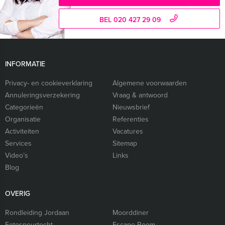
BEL 020 427 29 09
INFORMATIE
Privacy- en cookieverklaring
Algemene voorwaarden
Annuleringsverzekering
Vraag & antwoord
Categorieën
Nieuwsbrief
Organisatie
Referenties
Activiteiten
Vacatures
Services
Sitemap
Video’s
Links
Blog
OVERIG
Rondleiding Jordaan
Moorddiner
Fotospeurtocht
Escape Room