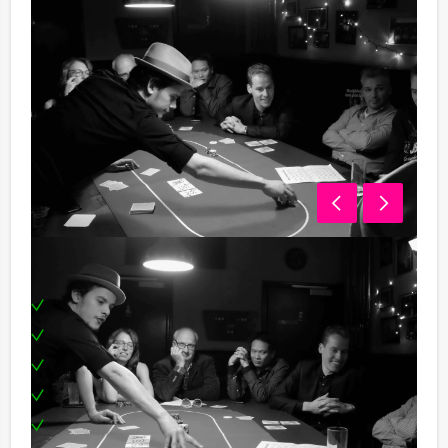
Inclusief:
3 uur pokerplezier
Gebruik van pokertafel
Gebruik van poker chips
Gebruik van playing cards
Speluitleg door pokerleraar