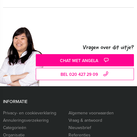
Vragen over dit uitje?
CHAT MET ANGELA
BEL 020 427 29 09
INFORMATIE
Privacy- en cookieverklaring
Algemene voorwaarden
Annuleringsverzekering
Vraag & antwoord
Categorieën
Nieuwsbrief
Organisatie
Referenties