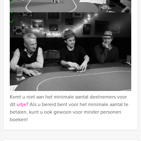
Een leuke attentie voor de winnaar
Uitgebreid 3-gangen diner naar keuze
Te boeken op uw gewenste dag en tijdstip!
Tip:
Niet telkens uw knip hoeven trekken om uw drankje af
te rekenen? Voor € 12,50 per persoon per uur (excl.
BTW) kunt u gebruikmaken van het drankarrangement,
waarbij u onbeperkt kunt genieten van bier, fris,
huiswijn, koffie en thee. En... zo komt u ook achteraf
niet voor verrassingen te staan!
Komt u niet aan het minimale aantal deelnemers voor
dit
uitje
? Als u bereid bent voor het minimale aantal te
betalen, kunt u ook gewoon voor minder personen
boeken!