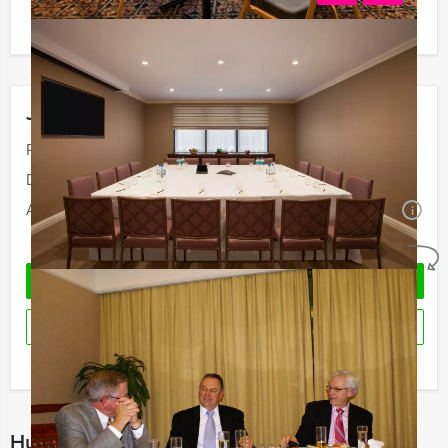
Jouw uitje
Prijs:
Vanaf
€ 89,50 p.p. excl. BTW
Duur:
11 uur
Aantal:
Minimaal 20 personen
i
Geheel vrijblijvend
OFFERTE AANVRAGEN
RESERVEREN
Ik heb een vraag over dit uitje
Hulp nodig bij het kiezen?