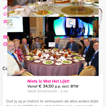
020 427 29 09
Chat met Angela
Stuur ons een mailtje
Bel mij terug
Bekijk printbare versie
Combineer dit uitje met:
Niets Is Wat Het Lijkt!
€ 34,50
Vanaf
p.p. excl. BTW
Vanaf 20 personen ‐ 2 uur
Durf jij op je instinct te vertrouwen als alles anders blijkt