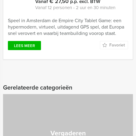
€ 27,50
Vanaf
p.p. excl. BTW
Vanaf 12 personen ‐ 2 uur en 30 minuten
Speel in Amsterdam de Empire City Tablet Game: een
hypermodern, virtueel, uitdagend GPS spel, dat Europa
snel verovert en waarbij teambuilding voorop staat.
Favoriet
LEES MEER
Gerelateerde categorieën
Vergaderen