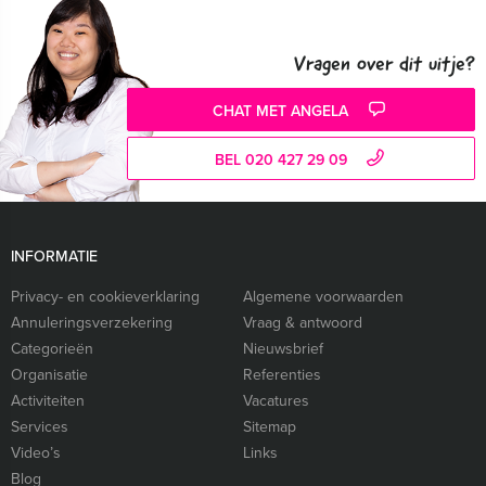
Vragen over dit uitje?
CHAT MET ANGELA
BEL 020 427 29 09
INFORMATIE
Privacy- en cookieverklaring
Algemene voorwaarden
Annuleringsverzekering
Vraag & antwoord
Categorieën
Nieuwsbrief
Organisatie
Referenties
Activiteiten
Vacatures
Services
Sitemap
Video’s
Links
Blog