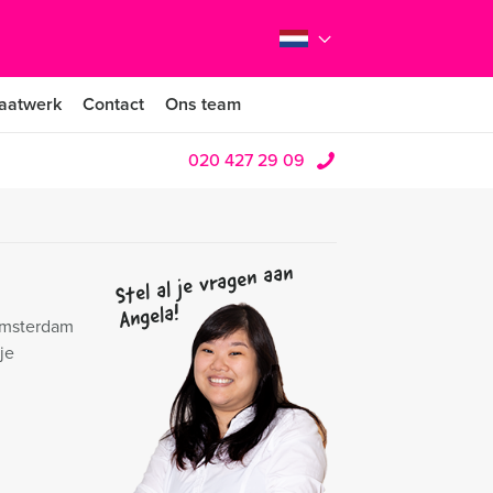
aatwerk
Contact
Ons team
020 427 29 09
Stel al je vragen aan
Angela!
 Amsterdam
je