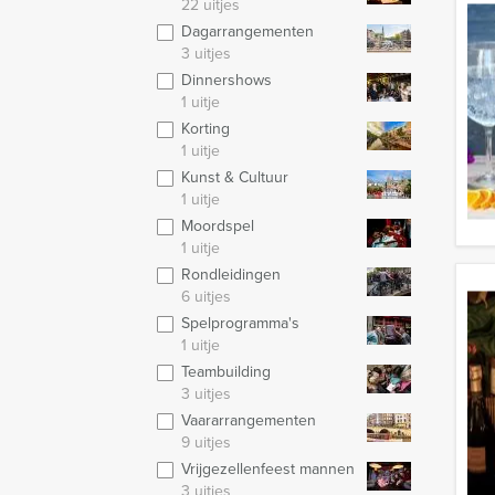
22 uitjes
Dagarrangementen
3 uitjes
Dinnershows
1 uitje
Korting
1 uitje
Kunst & Cultuur
1 uitje
Moordspel
1 uitje
Rondleidingen
6 uitjes
Spelprogramma's
1 uitje
Teambuilding
3 uitjes
Vaararrangementen
9 uitjes
Vrijgezellenfeest mannen
3 uitjes