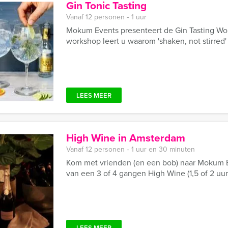
Gin Tonic Tasting
Vanaf 12 personen ‐ 1 uur
Mokum Events presenteert de Gin Tasting Wo
workshop leert u waarom 'shaken, not stirred' 
LEES MEER
High Wine in Amsterdam
Vanaf 12 personen ‐ 1 uur en 30 minuten
Kom met vrienden (en een bob) naar Mokum Ev
van een 3 of 4 gangen High Wine (1,5 of 2 uur)
LEES MEER