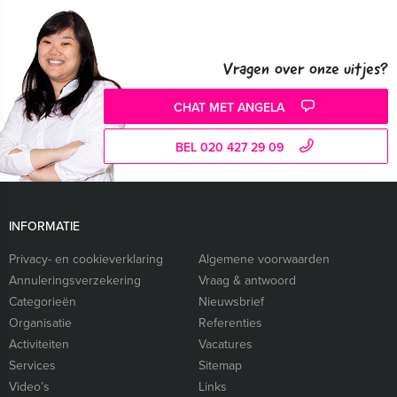
Vragen over onze uitjes?
CHAT MET ANGELA
BEL 020 427 29 09
INFORMATIE
Privacy- en cookieverklaring
Algemene voorwaarden
Annuleringsverzekering
Vraag & antwoord
Categorieën
Nieuwsbrief
Organisatie
Referenties
Activiteiten
Vacatures
Services
Sitemap
Video’s
Links