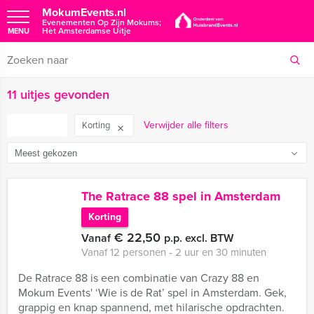
MokumEvents.nl
Evenementen Op Zijn Mokums;
Hèt Amsterdamse Uitje
MENU
11 uitjes gevonden
FILTER
Verwijder alle filters
Korting
The Ratrace 88 spel in Amsterdam
Korting
€ 22,50
Vanaf
p.p. excl. BTW
Vanaf 12 personen ‐ 2 uur en 30 minuten
De Ratrace 88 is een combinatie van Crazy 88 en
Mokum Events' ‘Wie is de Rat’ spel in Amsterdam. Gek,
grappig en knap spannend, met hilarische opdrachten.